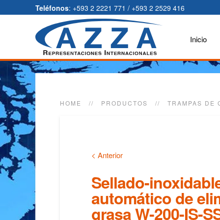
Teléfonos
: +593 2 2221 771 / +593 2 2529 416
Inicio
HOME
PRODUCTOS
TRAMPAS DE 
< Anterior
Sellado-inoxidable
automático de eli
grasa W-200-IS-S