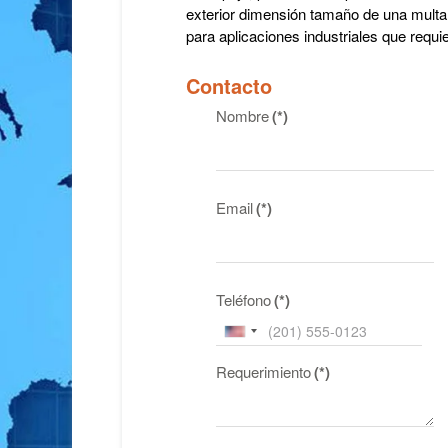
exterior dimensión tamaño de una multa
para aplicaciones industriales que requ
Contacto
Nombre
(*)
Email
(*)
Teléfono
(*)
United
States
Requerimiento
(*)
+1