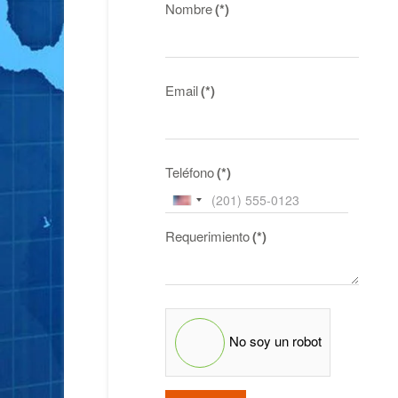
Nombre
(*)
Email
(*)
Teléfono
(*)
United
States
Requerimiento
(*)
+1
No soy un robot